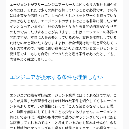
エージェントがフリーエンジニア一人一人にピッタリの案件を紹介す
る為には、それだけ多くの案件を持っていることが必要です。その為
には企業から信頼されて、しっかりとしたネットワークを持っていな
ければなりません。エージェントのサイトはどこも非常に凝ったデザ
インとなっていますが、肝心の案件となると募集開始時期がかなり昔
のものであったりすることがあります。これはエージェントの体質の
問題ですが、本当に人を必要としているのか、案件を水増ししている
だけなのかと疑いたくなりますよね。社会情勢は刻一刻と変化してい
るものですので、極端に古い案件ばかりが並んでいるエージェントは
要注意です。もしも自分にピッタリだと思う案件があったとしても、
内容をよく確認しましょう。
エンジニアが提示する条件を理解しない
エンジニアに限らず転職エージェント業界にはよくある話ですが、こ
ちらが提示した希望条件とはかけ離れた案件を紹介してくるエージェ
ントもあります。いざ面接に行って「こんな筈じゃなかった」と思
い、時間を無駄にしてしまうことも少なくありません。エージェント
側にしてみれば、複数の条件の中で幾つかマッチングしていればあと
は譲歩してくれるのでは・・と考えているのかも知れませんが、余り
にも機械的にマッチングをし過ぎた結果と言えます。この場合エージ